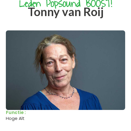
Leden Popsound BOOST!
Tonny van Roij
Functie :
Hoge Alt